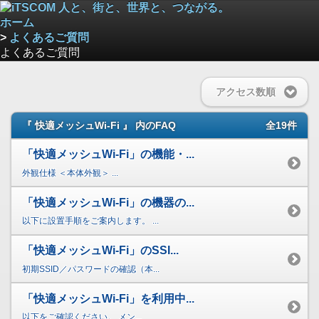
ホーム
>
よくあるご質問
よくあるご質問
アクセス数順
『 快適メッシュWi-Fi 』 内のFAQ
全19件
「快適メッシュWi-Fi」の機能・...
外観仕様 ＜本体外観＞ ...
「快適メッシュWi-Fi」の機器の...
以下に設置手順をご案内します。 ...
「快適メッシュWi-Fi」のSSI...
初期SSID／パスワードの確認（本...
「快適メッシュWi-Fi」を利用中...
以下をご確認ください。 メン...