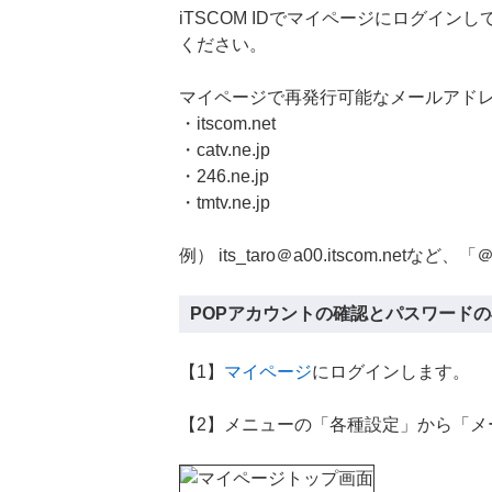
iTSCOM IDでマイページにログイ
ください。
マイページで再発行可能なメールアド
・itscom.net
・catv.ne.jp
・246.ne.jp
・tmtv.ne.jp
例） its_taro＠a00.itscom.n
POPアカウントの確認とパスワード
【1】
マイページ
にログインします。
【2】メニューの「各種設定」から「メ